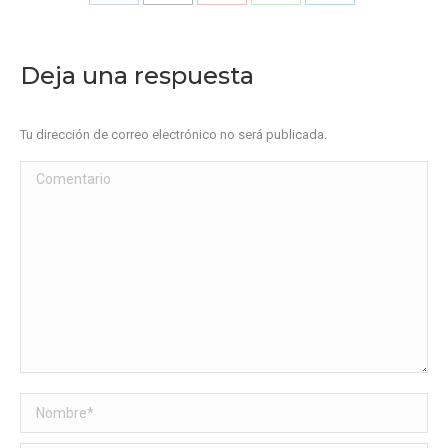
Share
Share
Share
Share
Share
on
on
on
on
on
Facebook
X
Pinterest
WhatsApp
LinkedIn
Deja una respuesta
Tu dirección de correo electrónico no será publicada.
Comentario
Nombre *