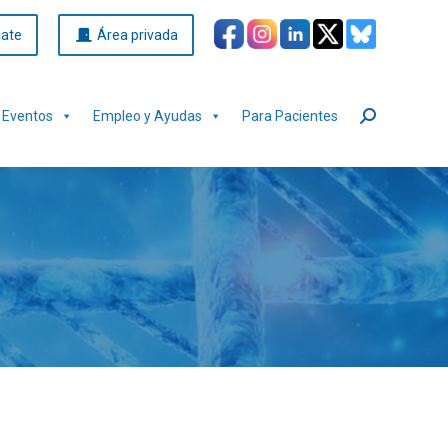
iate
Área privada
Eventos
Empleo y Ayudas
Para Pacientes
Buscar: