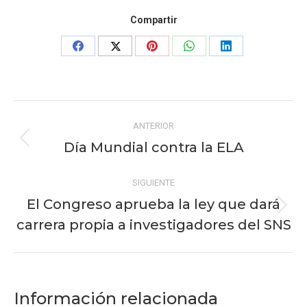
Compartir
Share
Share
Share
Share
Share
on
on
on
on
on
Facebook
X
Pinterest
WhatsApp
LinkedIn
Navegación
ANTERIOR
entre
Día Mundial contra la ELA
Publicación
publicaciones
anterior:
SIGUIENTE
El Congreso aprueba la ley que dará
Publicación
carrera propia a investigadores del SNS
siguiente:
Información relacionada