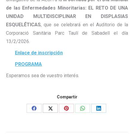
de las Enfermedades Minoritarias: EL RETO DE UNA
UNIDAD MULTIDISCIPLINAR EN DISPLASIAS
ESQUELÉTICAS
, que se celebrará en el Auditorio de la
Corporació Sanitària Parc Taulí de Sabadell el día
13/2/2026.
Enlace de inscripción
PROGRAMA
Esperamos sea de vuestro interés.
Compartir
Share
Share
Share
Share
Share
on
on
on
on
on
Facebook
X
Pinterest
WhatsApp
LinkedIn