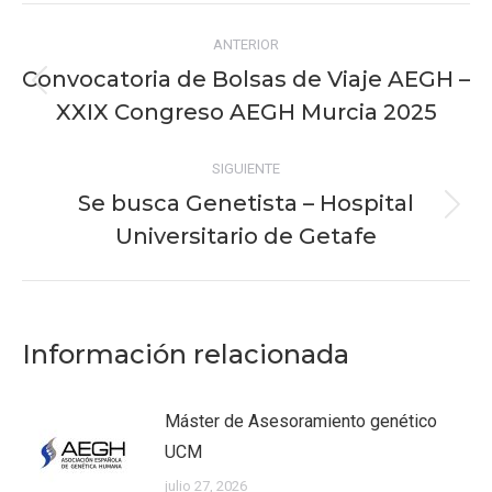
Navegación
ANTERIOR
entre
Convocatoria de Bolsas de Viaje AEGH –
Publicación
publicaciones
XXIX Congreso AEGH Murcia 2025
anterior:
SIGUIENTE
Se busca Genetista – Hospital
Publicación
Universitario de Getafe
siguiente:
Información relacionada
Máster de Asesoramiento genético
UCM
julio 27, 2026