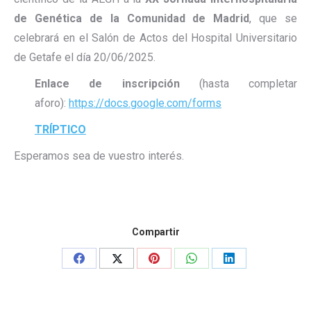
de Genética de la Comunidad de Madrid
, que se
celebrará en el Salón de Actos del Hospital Universitario
de Getafe el día 20/06/2025.
Enlace de inscripción
(hasta completar
aforo):
https://docs.google.com/forms
TRÍPTICO
Esperamos sea de vuestro interés.
Compartir
Share
Share
Share
Share
Share
on
on
on
on
on
Facebook
X
Pinterest
WhatsApp
LinkedIn