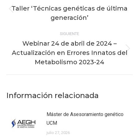
entre
Taller ‘Técnicas genéticas de última
Publicación
publicaciones
generación’
anterior:
SIGUIENTE
Webinar 24 de abril de 2024 –
Actualización en Errores Innatos del
Publicación
siguiente:
Metabolismo 2023-24
Información relacionada
Máster de Asesoramiento genético
UCM
julio 27, 2026