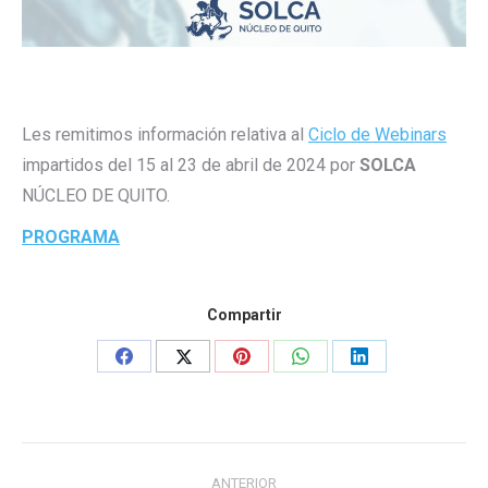
Les remitimos información relativa al
Ciclo de Webinars
impartidos del 15 al 23 de abril de 2024 por
SOLCA
NÚCLEO DE QUITO.
PROGRAMA
Compartir
Share
Share
Share
Share
Share
on
on
on
on
on
Facebook
X
Pinterest
WhatsApp
LinkedIn
Navegación
ANTERIOR