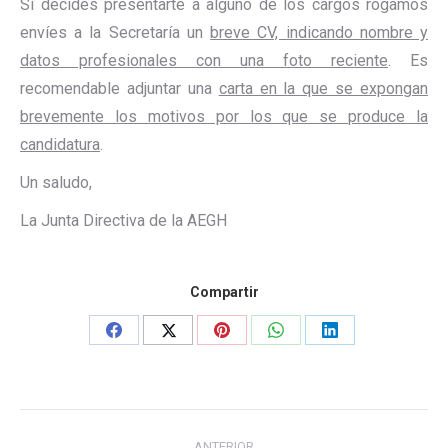
Si decides presentarte a alguno de los cargos rogamos
envíes a la Secretaría un
breve CV, indicando nombre y
datos profesionales con una foto reciente
. Es
recomendable adjuntar una
carta en la que se expongan
brevemente los motivos por los que se produce la
candidatura
.
Un saludo,
La Junta Directiva de la AEGH
Compartir
Share
Share
Share
Share
Share
on
on
on
on
on
Facebook
X
Pinterest
WhatsApp
LinkedIn
Navegación
ANTERIOR