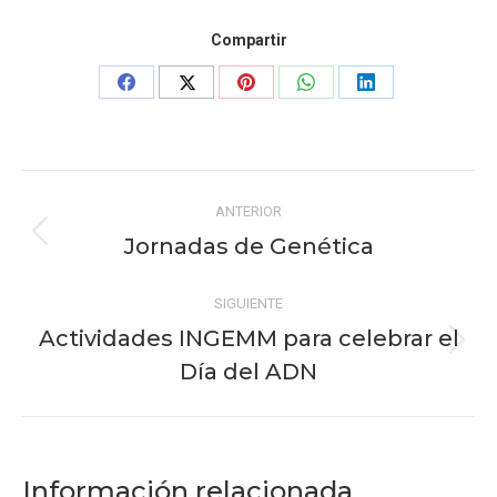
Compartir
Share
Share
Share
Share
Share
on
on
on
on
on
Facebook
X
Pinterest
WhatsApp
LinkedIn
Navegación
ANTERIOR
entre
Jornadas de Genética
Publicación
publicaciones
anterior:
SIGUIENTE
Actividades INGEMM para celebrar el
Publicación
Día del ADN
siguiente:
Información relacionada