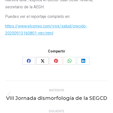
secretario de la AEGH.
Puedes ver el reportaje completo en:
https://www.elcorreo.com/vivir/salud/crecido-
20200913160801-ntrc.html
Compartir
Share
Share
Share
Share
Share
on
on
on
on
on
Facebook
X
Pinterest
WhatsApp
LinkedIn
Navegación
ANTERIOR
entre
VIII Jornada dismorfología de la SEGCD
Publicación
publicaciones
anterior:
SIGUIENTE