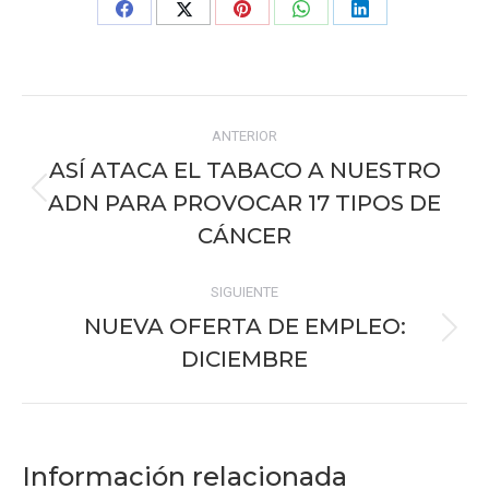
Share
Share
Share
Share
Share
on
on
on
on
on
Facebook
X
Pinterest
WhatsApp
LinkedIn
Navegación
ANTERIOR
entre
ASÍ ATACA EL TABACO A NUESTRO
publicaciones
ADN PARA PROVOCAR 17 TIPOS DE
Publicación
anterior:
CÁNCER
SIGUIENTE
NUEVA OFERTA DE EMPLEO:
Publicación
DICIEMBRE
siguiente:
Información relacionada