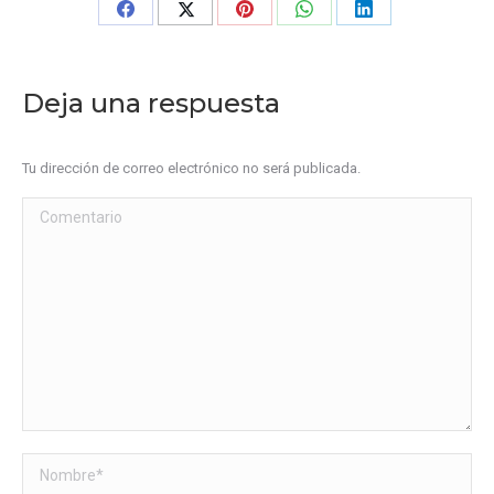
Share
Share
Share
Share
Share
on
on
on
on
on
Facebook
X
Pinterest
WhatsApp
LinkedIn
Deja una respuesta
Tu dirección de correo electrónico no será publicada.
Comentario
Nombre *