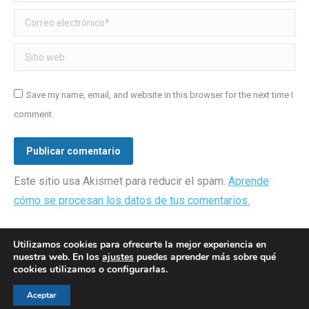
Correo electrónico *
Sitio web
Save my name, email, and website in this browser for the next time I
comment.
Publicar comentario
Este sitio usa Akismet para reducir el spam.
Aprende
cómo se procesan los datos de tus comentarios.
Utilizamos cookies para ofrecerte la mejor experiencia en
nuestra web. En los
ajustes
puedes aprender más sobre qué
cookies utilizamos o configurarlas.
© AEGH - Todos los derechos reservados
Aceptar
Aviso legal
|
Política de privacidad
|
Politica de cookies