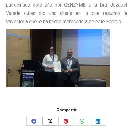
patrocinado este año por GENZYME, a la Dra. Jezabel
Varade quien dio una charla en la que resumió la
trayectoria que le ha hecho merecedora de este Premio.
Compartir
Share
Share
Share
Share
Share