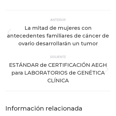
on
on
on
on
on
Facebook
X
Pinterest
WhatsApp
LinkedIn
Navegación
ANTERIOR
entre
La mitad de mujeres con
publicaciones
antecedentes familiares de cáncer de
Publicación
anterior:
ovario desarrollarán un tumor
SIGUIENTE
ESTÁNDAR de CERTIFICACIÓN AEGH
para LABORATORIOS de GENÉTICA
Publicación
siguiente:
CLÍNICA
Información relacionada