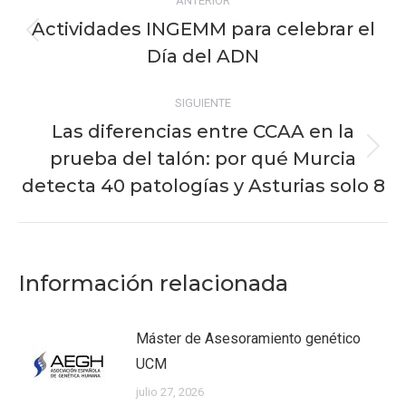
ANTERIOR
entre
Actividades INGEMM para celebrar el
Publicación
publicaciones
Día del ADN
anterior:
SIGUIENTE
Las diferencias entre CCAA en la
prueba del talón: por qué Murcia
Publicación
siguiente:
detecta 40 patologías y Asturias solo 8
Información relacionada
Máster de Asesoramiento genético
UCM
julio 27, 2026