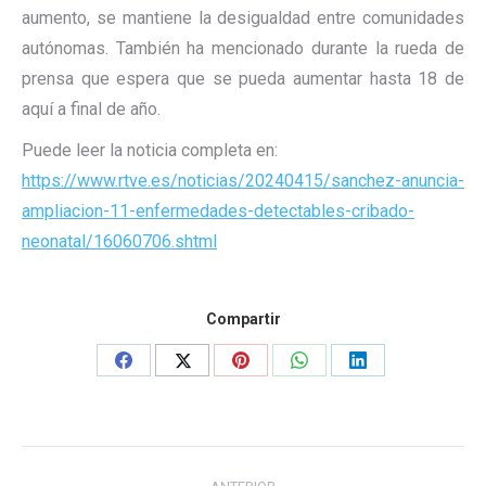
aumento, se mantiene la desigualdad entre comunidades
autónomas. También ha mencionado durante la rueda de
prensa que espera que se pueda aumentar hasta 18 de
aquí a final de año.
Puede leer la noticia completa en:
https://www.rtve.es/noticias/20240415/sanchez-anuncia-
ampliacion-11-enfermedades-detectables-cribado-
neonatal/16060706.shtml
Compartir
Share
Share
Share
Share
Share
on
on
on
on
on
Facebook
X
Pinterest
WhatsApp
LinkedIn
Navegación