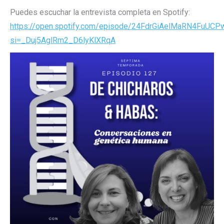
Puedes escuchar la entrevista completa en Spotify:
https://open.spotify.com/episode/24FdrGiAelMaRN4FuUCP
si=_Duj5AglRm2_D6lyKlXRqA