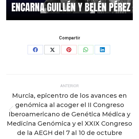
Compartir
Share
Share
Share
Share
Share
on
on
on
on
on
Facebook
X
Pinterest
WhatsApp
LinkedIn
Navegación
ANTERIOR
entre
Murcia, epicentro de los avances en
publicaciones
genómica al acoger el II Congreso
Iberoamericano de Genética Médica y
Publicación
anterior:
Medicina Genómica y el XXIX Congreso
de la AEGH del 7 al 10 de octubre