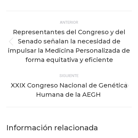
Facebook
X
Pinterest
WhatsApp
LinkedIn
Navegación
ANTERIOR
entre
Representantes del Congreso y del
publicaciones
Senado señalan la necesidad de
Publicación
impulsar la Medicina Personalizada de
anterior:
forma equitativa y eficiente
SIGUIENTE
XXIX Congreso Nacional de Genética
Publicación
Humana de la AEGH
siguiente:
Información relacionada