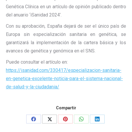
Genética Clínica en un artículo de opinión publicado dentro
del anuario ‘iSanidad 2024’.
Con su aprobación, España dejará de ser el único país de
Europa sin especialización sanitaria en genética, se
garantizará la implementación de la cartera básica y los
avances de genética y genómica en el SNS.
Puede consultar el artículo en:
https://isanidad.com/330417/especializacion-sanitaria-
en-genetica-excelente-noticia-para-el-sistema-nacional-
de-salud-y-la-ciudadania/
Compartir
Share
Share
Share
Share
Share
on
on
on
on
on