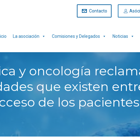
Contacto
Asóc
icio
La asociación
Comisiones y Delegados
Noticias
ica y oncología recla
aldades que existen en
ceso de los pacientes