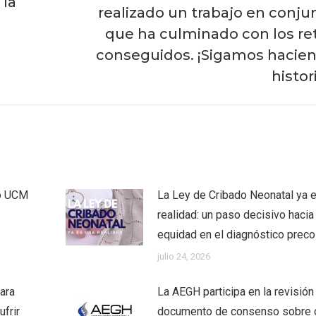
 la
realizado un trabajo en conju
Publicación
que ha culminado con los re
siguiente:
conseguidos. ¡Sigamos hacie
histor
co UCM
La Ley de Cribado Neonatal ya 
realidad: un paso decisivo hacia 
equidad en el diagnóstico prec
julio 24, 2026
ara
La AEGH participa en la revisión
frir
documento de consenso sobre 