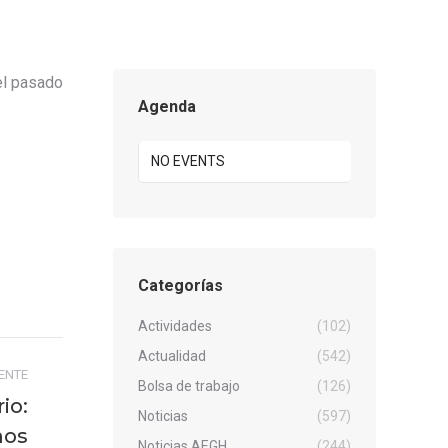
el pasado
Agenda
NO EVENTS
Categorías
Actividades
(102)
Actualidad
(542)
IENTE
Bolsa de trabajo
(126)
io:
Noticias
(597)
mos
Noticias AEGH
(244)