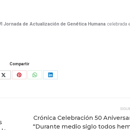
I Jornada de Actualización de Genética Humana
celebrada 
Compartir
Share
Share
Share
Share
on
on
on
on
ook
X
Pinterest
WhatsApp
LinkedIn
SIGU
Crónica Celebración 50 Aniversar
s
“Durante medio siglo todos he