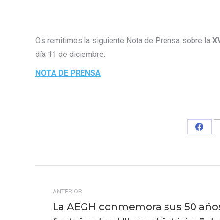
Os remitimos la siguiente
Nota de Prensa
sobre la
XV
día 11 de diciembre.
NOTA DE PRENSA
Share
on
Faceb
Navegación
entre
ANTERIOR
La AEGH conmemora sus 50 año
publicaciones