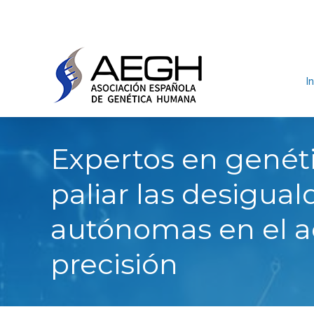
In
Expertos en genét
paliar las desigu
autónomas en el ac
precisión