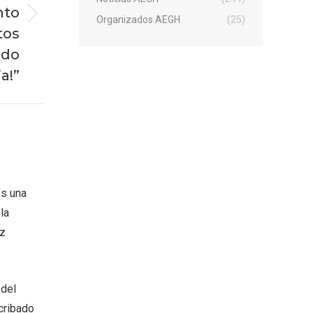
nto
Organizados AEGH
(25)
tos
ndo
ia!”
es una
la
oz
 del
cribado