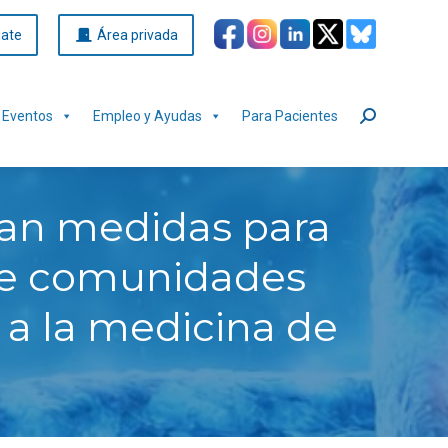
iate
Área privada
Eventos
Empleo y Ayudas
Para Pacientes
Buscar:
man medidas para
tre comunidades
 a la medicina de