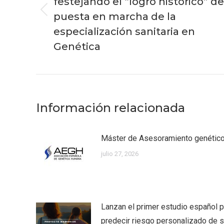
festejando el “logro histórico” de
puesta en marcha de la
Publicación
anterior:
especialización sanitaria en
Genética
Información relacionada
Máster de Asesoramiento genéti
julio 27, 2026
Lanzan el primer estudio español p
predecir riesgo personalizado de su