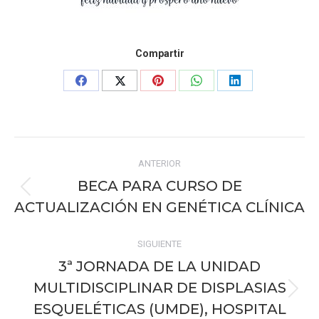
Compartir
Share
Share
Share
Share
Share
on
on
on
on
on
Facebook
X
Pinterest
WhatsApp
LinkedIn
Navegación
ANTERIOR
entre
BECA PARA CURSO DE
Publicación
publicaciones
ACTUALIZACIÓN EN GENÉTICA CLÍNICA
anterior:
SIGUIENTE
3ª JORNADA DE LA UNIDAD
MULTIDISCIPLINAR DE DISPLASIAS
Publicación
ESQUELÉTICAS (UMDE), HOSPITAL
siguiente: