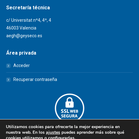
Secretaría técnica
c/ Universitat nº4, 4º, 4
46003 Valencia
aegh@geyseco.es
Área privada
Acceder
Recuperar contraseña
Utilizamos cookies para ofrecerte la mejor experiencia en
nuestra web. En los
ajustes
puedes aprender más sobre qué
cookies utilizamos o configurarlas.