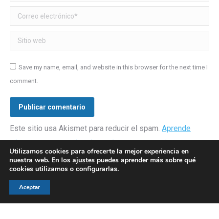
Correo electrónico *
Sitio web
Save my name, email, and website in this browser for the next time I
comment.
Publicar comentario
Este sitio usa Akismet para reducir el spam.
Aprende
cómo se procesan los datos de tus comentarios.
Utilizamos cookies para ofrecerte la mejor experiencia en
nuestra web. En los
ajustes
puedes aprender más sobre qué
cookies utilizamos o configurarlas.
Aceptar
© AEGH - Todos los derechos reservados
Aviso legal
|
Política de privacidad
|
Politica de cookies