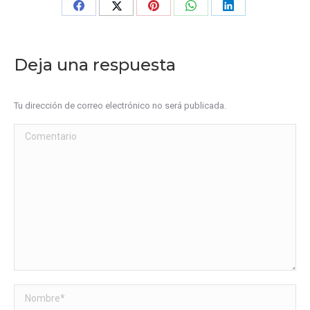
Share
Share
Share
Share
Share
on
on
on
on
on
Facebook
X
Pinterest
WhatsApp
LinkedIn
Deja una respuesta
Tu dirección de correo electrónico no será publicada.
Comentario
Nombre *