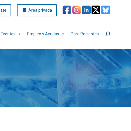
iate
Área privada
Eventos
Empleo y Ayudas
Para Pacientes
Buscar: