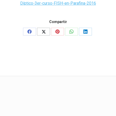
Díptico-3er-curso-FISH-en-Parafina-2016
Compartir
Share
Share
Share
Share
Share
on
on
on
on
on
Facebook
X
Pinterest
WhatsApp
LinkedIn