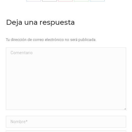
Share
Share
Share
Share
Share
on
on
on
on
on
Facebook
X
Pinterest
WhatsApp
LinkedIn
Deja una respuesta
Tu dirección de correo electrónico no será publicada.
Comentario
Nombre *