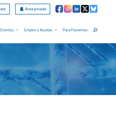
iate
Área privada
Eventos
Empleo y Ayudas
Para Pacientes
Buscar: