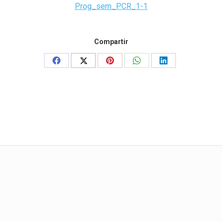
Prog_sem_PCR_1-1
Compartir
Share
Share
Share
Share
Share
on
on
on
on
on
Facebook
X
Pinterest
WhatsApp
LinkedIn