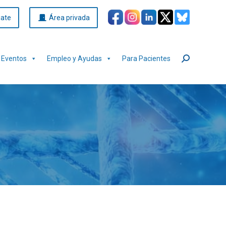
iate
Área privada
Eventos
Empleo y Ayudas
Para Pacientes
Buscar: