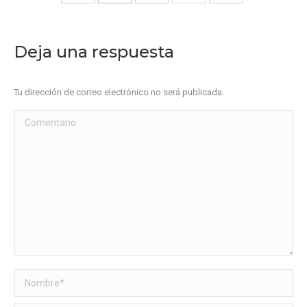
Share
Share
Share
Share
Share
on
on
on
on
on
Facebook
X
Pinterest
WhatsApp
LinkedIn
Deja una respuesta
Tu dirección de correo electrónico no será publicada.
Comentario
Nombre *