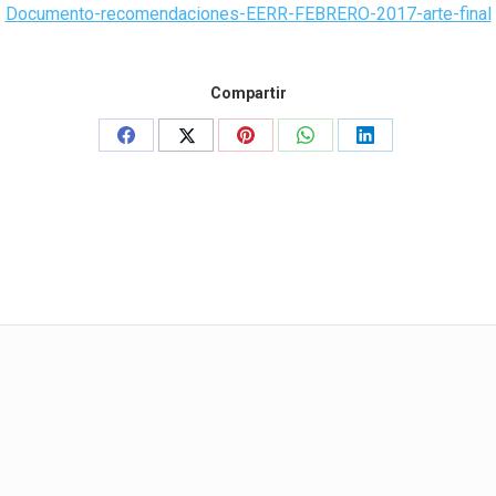
Documento-recomendaciones-EERR-FEBRERO-2017-arte-final
Compartir
Share
Share
Share
Share
Share
on
on
on
on
on
Facebook
X
Pinterest
WhatsApp
LinkedIn