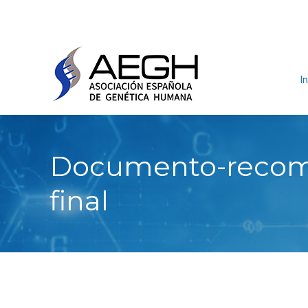
In
Documento-recom
final