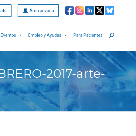
iate
Área privada
Eventos
Empleo y Ayudas
Para Pacientes
Buscar:
RERO-2017-arte-