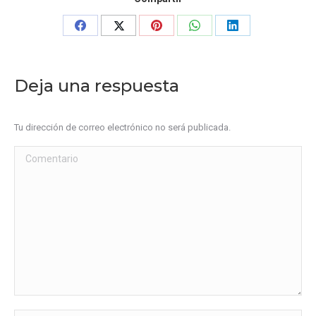
Share
Share
Share
Share
Share
on
on
on
on
on
Facebook
X
Pinterest
WhatsApp
LinkedIn
Deja una respuesta
Tu dirección de correo electrónico no será publicada.
Comentario