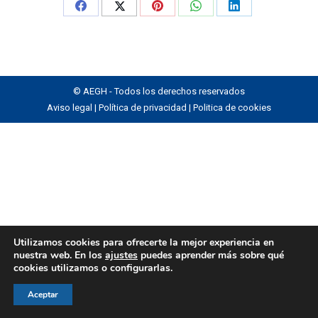
Share
Share
Share
Share
Share
on
on
on
on
on
Facebook
X
Pinterest
WhatsApp
LinkedIn
© AEGH - Todos los derechos reservados
Aviso legal
|
Política de privacidad
|
Politica de cookies
Utilizamos cookies para ofrecerte la mejor experiencia en
nuestra web. En los
ajustes
puedes aprender más sobre qué
cookies utilizamos o configurarlas.
Aceptar