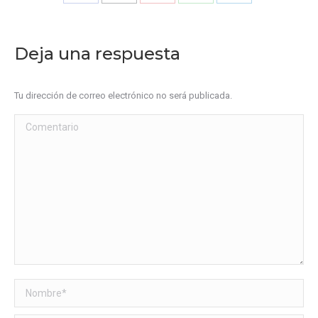
Share
Share
Share
Share
Share
on
on
on
on
on
Facebook
X
Pinterest
WhatsApp
LinkedIn
Deja una respuesta
Tu dirección de correo electrónico no será publicada.
Comentario
Nombre *