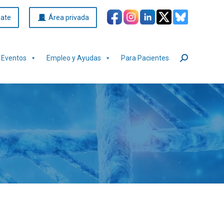
iate
Área privada
Eventos
Empleo y Ayudas
Para Pacientes
Buscar: