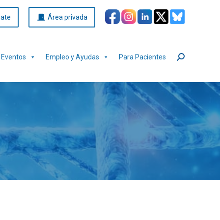
iate
Área privada
Eventos
Empleo y Ayudas
Para Pacientes
Buscar: