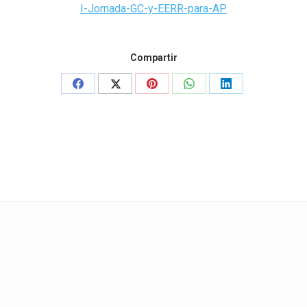
I-Jornada-GC-y-EERR-para-AP
Compartir
Share
Share
Share
Share
Share
on
on
on
on
on
Facebook
X
Pinterest
WhatsApp
LinkedIn