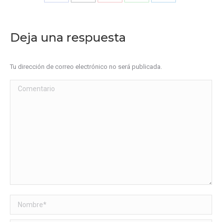
Share
Share
Share
Share
Share
on
on
on
on
on
Facebook
X
Pinterest
WhatsApp
LinkedIn
Deja una respuesta
Tu dirección de correo electrónico no será publicada.
Comentario
Nombre *