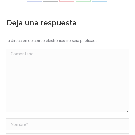
Share
Share
Share
Share
Share
on
on
on
on
on
Facebook
X
Pinterest
WhatsApp
LinkedIn
Deja una respuesta
Tu dirección de correo electrónico no será publicada.
Comentario
Nombre *