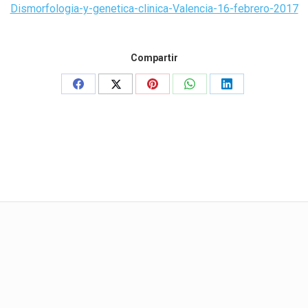
Dismorfologia-y-genetica-clinica-Valencia-16-febrero-2017
Compartir
Share
Share
Share
Share
Share
on
on
on
on
on
Facebook
X
Pinterest
WhatsApp
LinkedIn