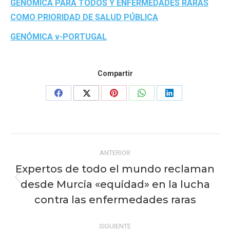
GENÓMICA PARA TODOS Y ENFERMEDADES RARAS
COMO PRIORIDAD DE SALUD PÚBLICA
GENÓMICA v-PORTUGAL
Compartir
Share
Share
Share
Share
Share
on
on
on
on
on
Facebook
X
Pinterest
WhatsApp
LinkedIn
Navegación
ANTERIOR
entre
Expertos de todo el mundo reclaman
publicaciones
desde Murcia «equidad» en la lucha
Publicación
anterior:
contra las enfermedades raras
SIGUIENTE