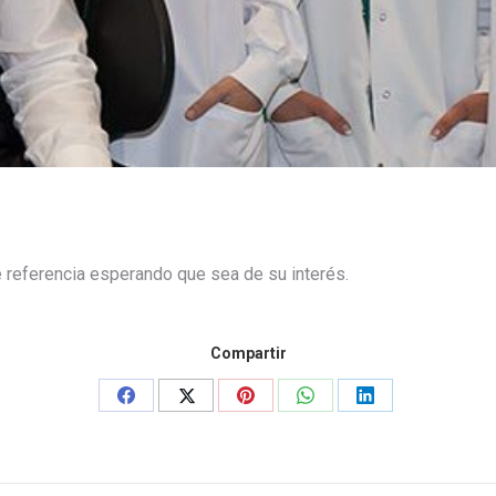
e referencia esperando que sea de su interés.
Compartir
Share
Share
Share
Share
Share
on
on
on
on
on
Facebook
X
Pinterest
WhatsApp
LinkedIn