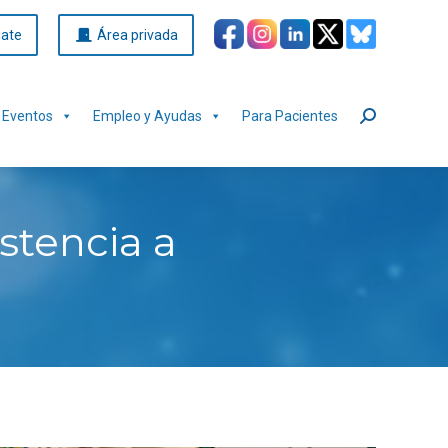
iate
Área privada
Eventos
Empleo y Ayudas
Para Pacientes
Buscar:
stencia a