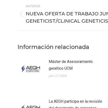
Navegación
ANTERIOR
entre
NUEVA OFERTA DE TRABAJO JUN
Publicación
publicaciones
GENETICIST/CLINICAL GENETICIS
anterior:
Información relacionada
Máster de Asesoramiento
genético UCM
julio 27, 2026
La AEGH participa en la revisión