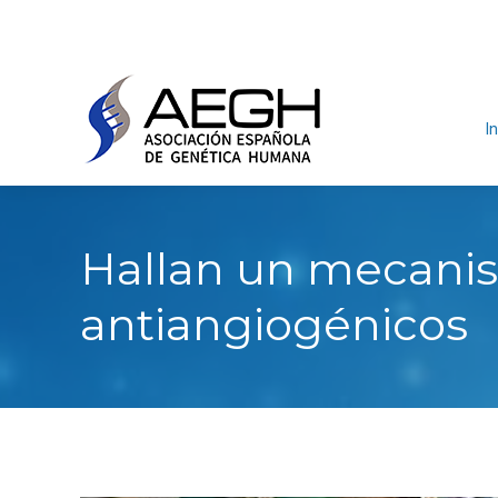
In
Hallan un mecanism
antiangiogénicos