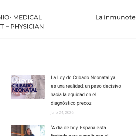
IO- MEDICAL
La inmunoter
Publicación
T – PHYSICIAN
siguiente:
La Ley de Cribado Neonatal ya
es una realidad: un paso decisivo
hacia la equidad en el
diagnóstico precoz
julio 24, 2026
“A día de hoy, España está