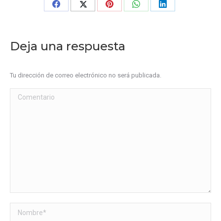
Share
Share
Share
Share
Share
on
on
on
on
on
Facebook
X
Pinterest
WhatsApp
LinkedIn
Deja una respuesta
Tu dirección de correo electrónico no será publicada.
Comentario
Nombre *