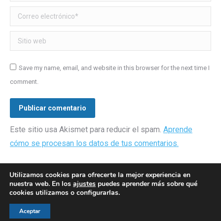
Correo electrónico *
Sitio web
Save my name, email, and website in this browser for the next time I
comment.
Publicar comentario
Este sitio usa Akismet para reducir el spam.
Aprende
cómo se procesan los datos de tus comentarios.
Utilizamos cookies para ofrecerte la mejor experiencia en
nuestra web. En los
ajustes
puedes aprender más sobre qué
cookies utilizamos o configurarlas.
© AEGH - Todos los derechos reservados
Aceptar
Aviso legal
|
Política de privacidad
|
Politica de cookies