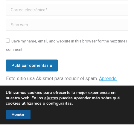
Correo electrónico *
Sitio web
Save my name, email, and website in this browser for the next time I
comment.
Publicar comentario
Este sitio usa Akismet para reducir el spam.
Aprende
cómo se procesan los datos de tus comentarios.
Utilizamos cookies para ofrecerte la mejor experiencia en
nuestra web. En los
ajustes
puedes aprender más sobre qué
cookies utilizamos o configurarlas.
Aceptar
© AEGH - Todos los derechos reservados
Aviso legal
|
Política de privacidad
|
Politica de cookies