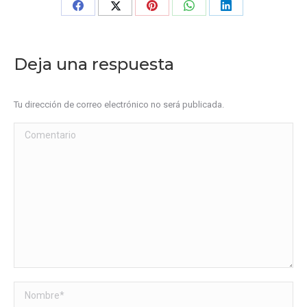
Share
Share
Share
Share
Share
on
on
on
on
on
Facebook
X
Pinterest
WhatsApp
LinkedIn
Deja una respuesta
Tu dirección de correo electrónico no será publicada.
Comentario
Nombre *