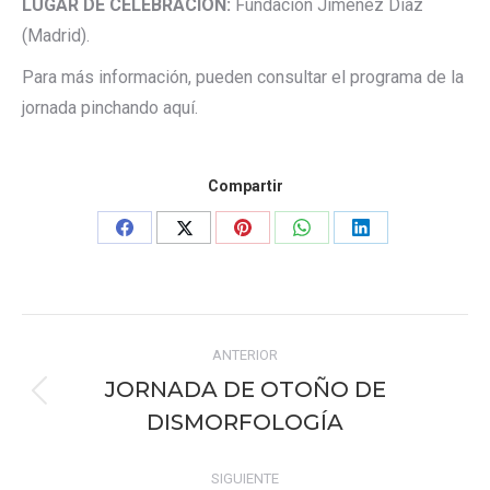
LUGAR DE CELEBRACIÓN:
Fundación Jiménez Díaz
(Madrid).
Para más información, pueden consultar el programa de la
jornada pinchando aquí.
Compartir
Share
Share
Share
Share
Share
on
on
on
on
on
Facebook
X
Pinterest
WhatsApp
LinkedIn
Navegación
ANTERIOR
entre
JORNADA DE OTOÑO DE
Publicación
publicaciones
DISMORFOLOGÍA
anterior:
SIGUIENTE