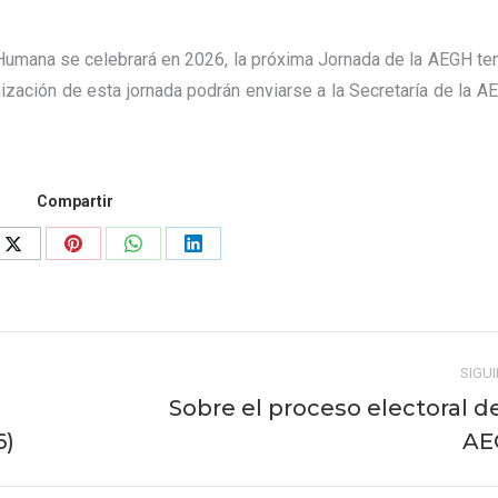
Humana se celebrará en 2026, la próxima Jornada de la AEGH ten
ización de esta jornada podrán enviarse a la Secretaría de la A
Compartir
Share
Share
Share
Share
on
on
on
on
ook
X
Pinterest
WhatsApp
LinkedIn
SIGU
Sobre el proceso electoral de
Publicación
6)
AE
siguiente: