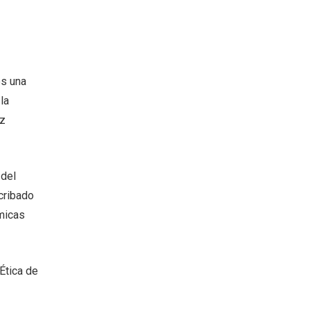
es una
la
oz
 del
cribado
micas
Ética de