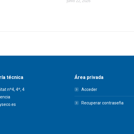
junio 22, 2026
ía técnica
Área privada
itat nº4, 4º, 4
Acceder
encia
Recuperar contraseña
seco.es