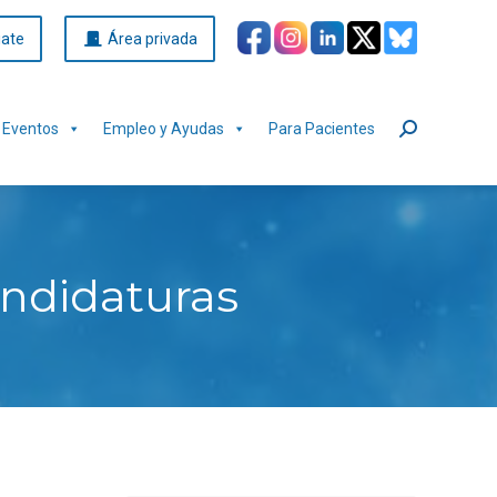
iate
Área privada
Eventos
Empleo y Ayudas
Para Pacientes
Buscar:
ndidaturas