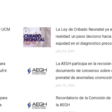
co UCM
La Ley de Cribado Neonatal ya 
realidad: un paso decisivo hacia 
equidad en el diagnóstico prec
julio 24, 2026
ara
La AEGH participa en la revisión
frir
documento de consenso sobre 
prenatal de anomalías cromosó
julio 13, 2026
 para
Recordatorio de la Comisión de 
a
la AEGH