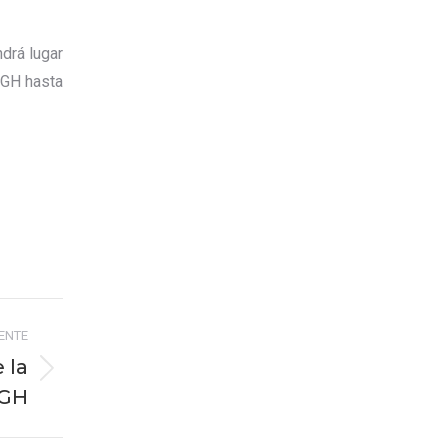
drá lugar
EGH hasta
IENTE
 la
GH