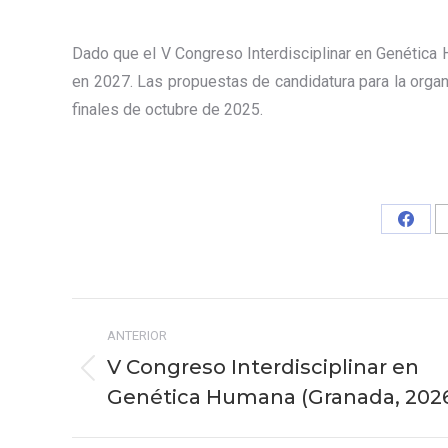
Dado que el V Congreso Interdisciplinar en Genética 
en 2027. Las propuestas de candidatura para la organ
finales de octubre de 2025.
Share
on
Faceb
Navegación
ANTERIOR
entre
V Congreso Interdisciplinar en
Publicación
publicaciones
Genética Humana (Granada, 202
anterior: