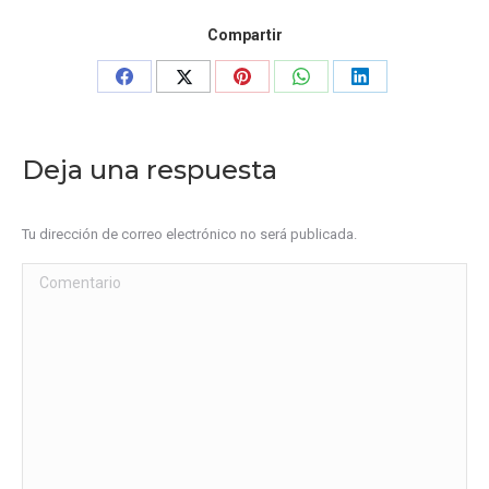
Compartir
Share
Share
Share
Share
Share
on
on
on
on
on
Facebook
X
Pinterest
WhatsApp
LinkedIn
Deja una respuesta
Tu dirección de correo electrónico no será publicada.
Comentario