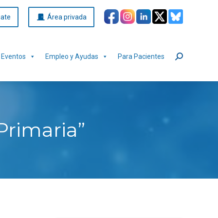
iate
Área privada
Eventos
Empleo y Ayudas
Para Pacientes
Buscar:
Primaria”