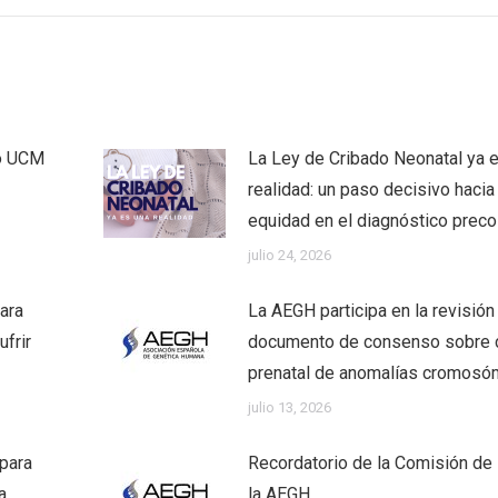
co UCM
La Ley de Cribado Neonatal ya 
realidad: un paso decisivo hacia 
equidad en el diagnóstico prec
julio 24, 2026
ara
La AEGH participa en la revisión
frir
documento de consenso sobre 
prenatal de anomalías cromosó
julio 13, 2026
 para
Recordatorio de la Comisión de 
a
la AEGH