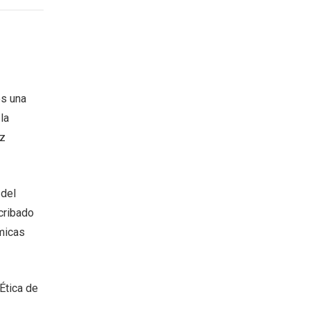
es una
la
oz
 del
cribado
micas
Ética de