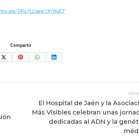
forms.gle/DRs7LLtanp1XYBgE7
Compartir
Share
Share
Share
Share
on
on
on
on
ook
X
Pinterest
WhatsApp
LinkedIn
SIGU
El Hospital de Jaén y la Asociac
Más Visibles celebran unas jorna
sión
Publicación
dedicadas al ADN y la genét
siguiente:
méd