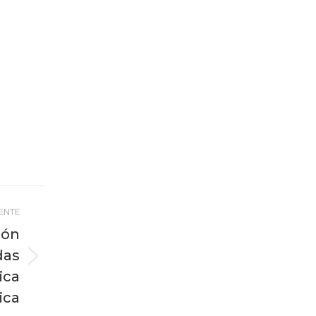
IENTE
ión
das
ica
ica