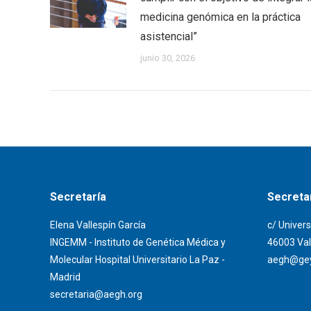
medicina genómica en la práctica
asistencial”
junio 30, 2026
Secretaría
Secretar
Elena Vallespín García
c/ Univers
INGEMM - Instituto de Genética Médica y
46003 Val
Molecular Hospital Universitario La Paz -
aegh@gey
Madrid
secretaria@aegh.org