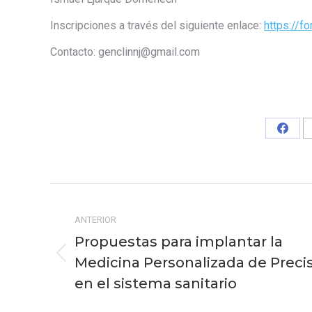
Inscripciones a través del siguiente enlace:
https://
Contacto: genclinnj@gmail.com
Share
on
Faceb
Navegación
entre
ANTERIOR
Propuestas para implantar la
publicaciones
Medicina Personalizada de Preci
Publicación
anterior:
en el sistema sanitario