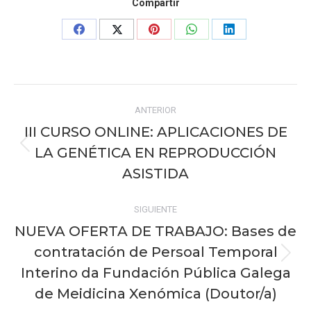
Compartir
Share
Share
Share
Share
Share
on
on
on
on
on
Facebook
X
Pinterest
WhatsApp
LinkedIn
Navegación
ANTERIOR
entre
III CURSO ONLINE: APLICACIONES DE
publicaciones
LA GENÉTICA EN REPRODUCCIÓN
Publicación
anterior:
ASISTIDA
SIGUIENTE
NUEVA OFERTA DE TRABAJO: Bases de
contratación de Persoal Temporal
Publicación
Interino da Fundación Pública Galega
siguiente:
de Meidicina Xenómica (Doutor/a)