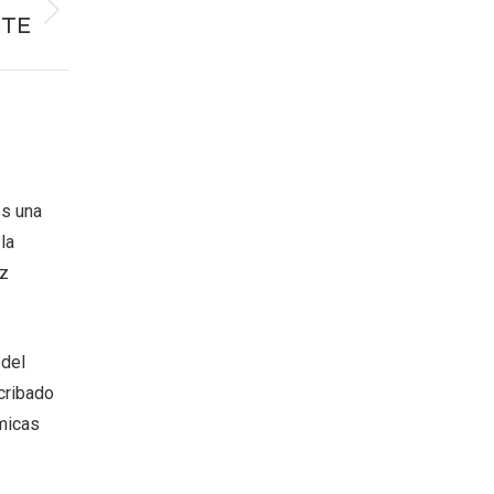
NTE
es una
la
oz
 del
cribado
micas