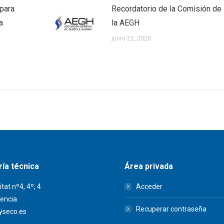
 para
Recordatorio de la Comisión de 
a
la AEGH
junio 22, 2026
ía técnica
Área privada
itat nº4, 4º, 4
Acceder
encia
Recuperar contraseña
seco.es