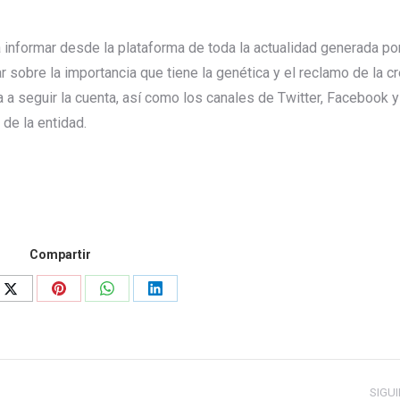
 informar desde la plataforma de toda la actualidad generada po
 sobre la importancia que tiene la genética y el reclamo de la c
 a seguir la cuenta, así como los canales de Twitter, Facebook y
 de la entidad.
Compartir
Share
Share
Share
Share
on
on
on
on
ook
X
Pinterest
WhatsApp
LinkedIn
SIGU