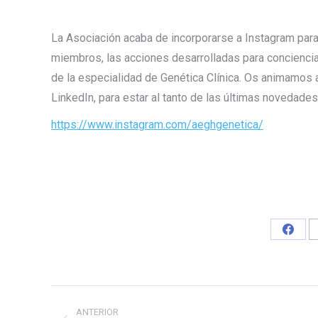
La Asociación acaba de incorporarse a Instagram para
miembros, las acciones desarrolladas para concienciar
de la especialidad de Genética Clínica. Os animamos a
LinkedIn, para estar al tanto de las últimas novedades
https://www.instagram.com/aeghgenetica/
Share
on
Faceb
Navegación
ANTERIOR