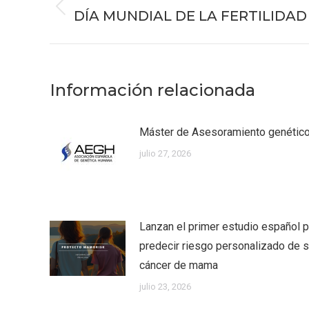
entre
DÍA MUNDIAL DE LA FERTILIDAD
Publicación
publicaciones
anterior:
Información relacionada
Máster de Asesoramiento genéti
julio 27, 2026
Lanzan el primer estudio español p
predecir riesgo personalizado de su
cáncer de mama
julio 23, 2026