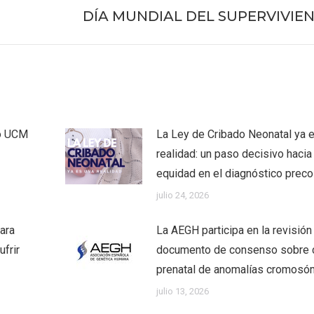
DÍA MUNDIAL DEL SUPERVIVIE
Publicación
siguiente:
co UCM
La Ley de Cribado Neonatal ya 
realidad: un paso decisivo hacia 
equidad en el diagnóstico prec
julio 24, 2026
ara
La AEGH participa en la revisión
frir
documento de consenso sobre 
prenatal de anomalías cromosó
julio 13, 2026