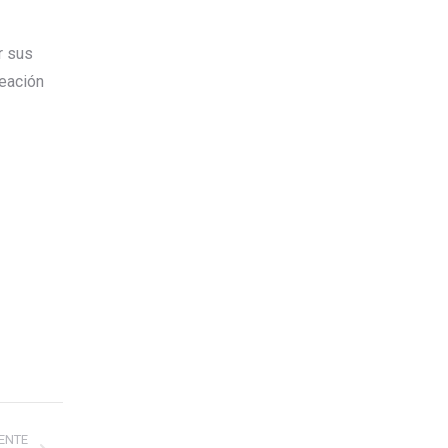
r sus
reación
IENTE