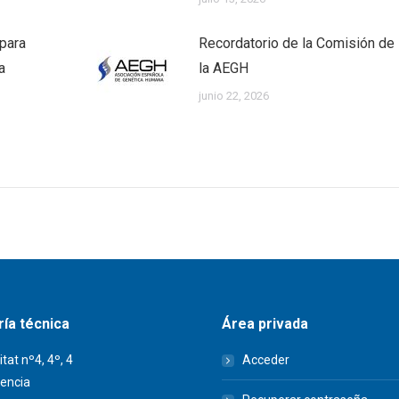
 para
Recordatorio de la Comisión de 
a
la AEGH
junio 22, 2026
ía técnica
Área privada
itat nº4, 4º, 4
Acceder
encia