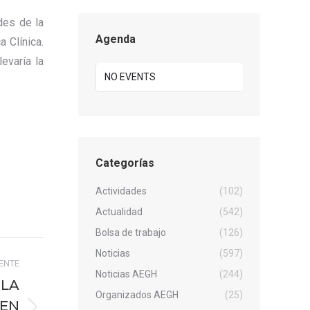
des de la
Agenda
 Clínica.
evaría la
NO EVENTS
Categorías
Actividades
(102)
Actualidad
(542)
Bolsa de trabajo
(126)
Noticias
(597)
IENTE
Noticias AEGH
(244)
OLA
Organizados AEGH
(25)
NEN