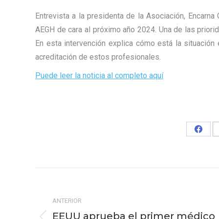
Entrevista a la presidenta de la Asociación, Encarna
AEGH de cara al próximo año 2024. Una de las priorid
En esta intervención explica cómo está la situación 
acreditación de estos profesionales.
Puede leer la noticia al completo aquí
Share
on
Faceb
Navegación
entre
ANTERIOR
publicaciones
EEUU aprueba el primer médico