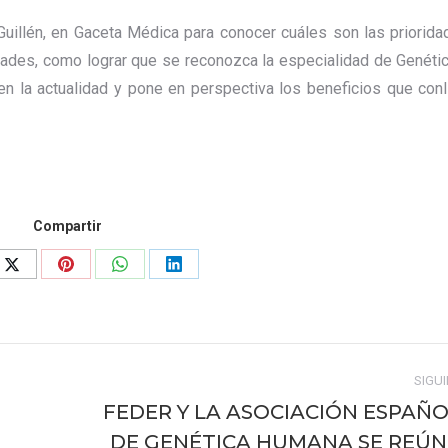
 Guillén, en Gaceta Médica para conocer cuáles son las priorida
ades, como lograr que se reconozca la especialidad de Genética
en la actualidad y pone en perspectiva los beneficios que conll
Compartir
Share
Share
Share
Share
on
on
on
on
ook
X
Pinterest
WhatsApp
LinkedIn
SIGU
FEDER Y LA ASOCIACIÓN ESPAÑ
DE GENÉTICA HUMANA SE REÚ