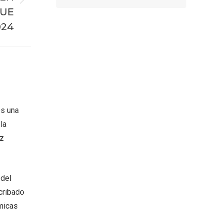
QUE
024
es una
la
oz
 del
cribado
micas