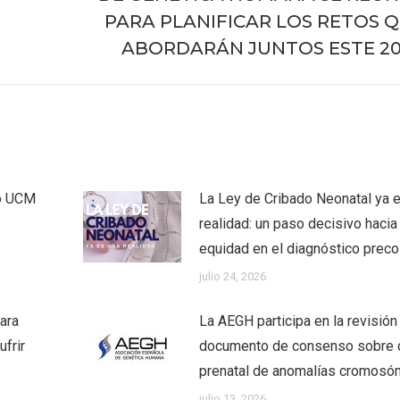
Publicación
PARA PLANIFICAR LOS RETOS 
siguiente:
ABORDARÁN JUNTOS ESTE 2
co UCM
La Ley de Cribado Neonatal ya 
realidad: un paso decisivo hacia 
equidad en el diagnóstico prec
julio 24, 2026
ara
La AEGH participa en la revisión
frir
documento de consenso sobre 
prenatal de anomalías cromosó
julio 13, 2026