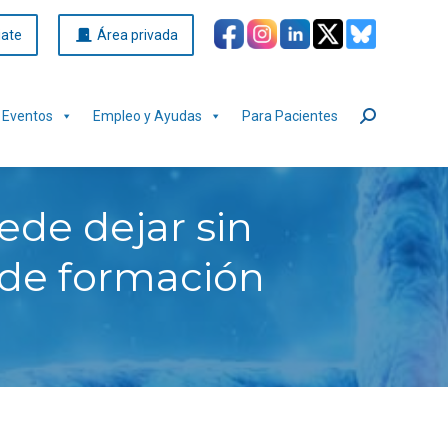
iate
Área privada
Eventos
Empleo y Ayudas
Para Pacientes
Buscar:
ede dejar sin
 de formación