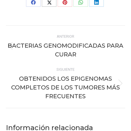
Share
Share
Share
Share
Share
on
on
on
on
on
Facebook
X
Pinterest
WhatsApp
LinkedIn
Navegación
ANTERIOR
entre
BACTERIAS GENOMODIFICADAS PARA
Publicación
publicaciones
CURAR
anterior:
SIGUIENTE
OBTENIDOS LOS EPIGENOMAS
COMPLETOS DE LOS TUMORES MÁS
Publicación
siguiente:
FRECUENTES
Información relacionada