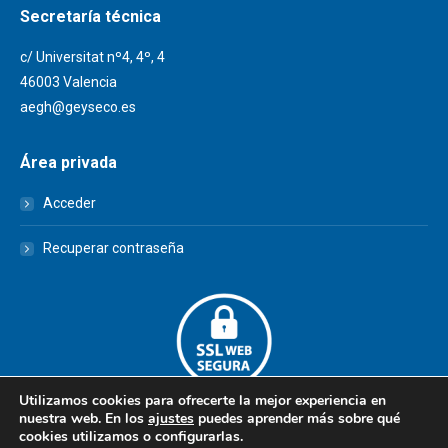
Secretaría técnica
c/ Universitat nº4, 4º, 4
46003 Valencia
aegh@geyseco.es
Área privada
Acceder
Recuperar contraseña
Utilizamos cookies para ofrecerte la mejor experiencia en
nuestra web. En los
ajustes
puedes aprender más sobre qué
cookies utilizamos o configurarlas.