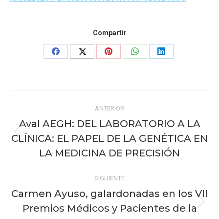
Compartir
Share
Share
Share
Share
Share
on
on
on
on
on
Facebook
X
Pinterest
WhatsApp
LinkedIn
Navegación
ANTERIOR
entre
Aval AEGH: DEL LABORATORIO A LA
publicaciones
CLÍNICA: EL PAPEL DE LA GENÉTICA EN
Publicación
anterior:
LA MEDICINA DE PRECISIÓN
SIGUIENTE
Carmen Ayuso, galardonadas en los VII
Premios Médicos y Pacientes de la
Publicación