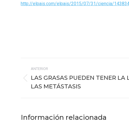
http://elpais.com/elpais/2015/07/31/ciencia/1438
Navegación
ANTERIOR
entre
LAS GRASAS PUEDEN TENER LA 
Publicación
publicaciones
LAS METÁSTASIS
anterior:
Información relacionada