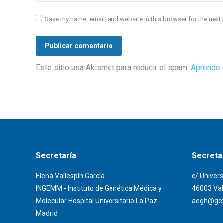
Save my name, email, and website in this browser for the next
Publicar comentario
Este sitio usa Akismet para reducir el spam.
Aprende 
Secretaría
Secretar
Elena Vallespín García
c/ Univers
INGEMM - Instituto de Genética Médica y
46003 Val
Molecular Hospital Universitario La Paz -
aegh@gey
Madrid