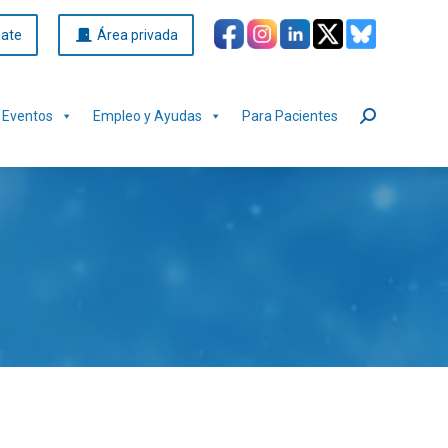
iate
Área privada
Eventos
Empleo y Ayudas
Para Pacientes
Buscar: