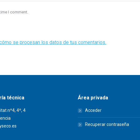
 time I comment.
cómo se procesan los datos de tus comentarios.
ía técnica
Área privada
itat nº4, 4º, 4
Acceder
encia
Recuperar contraseña
seco.es