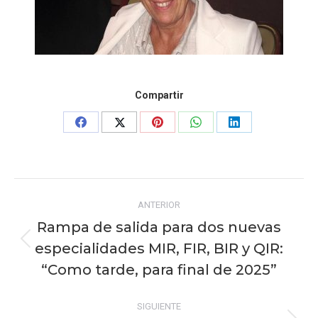
Compartir
Share
Share
Share
Share
Share
on
on
on
on
on
Facebook
X
Pinterest
WhatsApp
LinkedIn
Navegación
ANTERIOR
entre
Rampa de salida para dos nuevas
publicaciones
especialidades MIR, FIR, BIR y QIR:
Publicación
anterior:
“Como tarde, para final de 2025”
SIGUIENTE