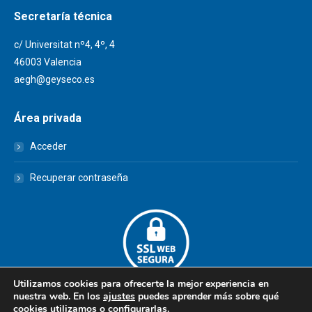
Secretaría técnica
c/ Universitat nº4, 4º, 4
46003 Valencia
aegh@geyseco.es
Área privada
Acceder
Recuperar contraseña
Utilizamos cookies para ofrecerte la mejor experiencia en
nuestra web. En los
ajustes
puedes aprender más sobre qué
cookies utilizamos o configurarlas.