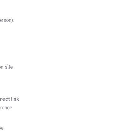
erson).
on site
rect link
erence
be