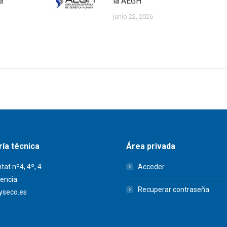
a
la AEGH
junio 22, 2026
ía técnica
Área privada
itat nº4, 4º, 4
Acceder
encia
Recuperar contraseña
seco.es