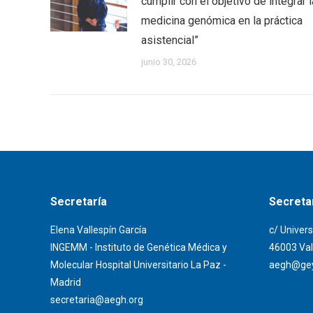
cumplir con el objetivo de integrar l
medicina genómica en la práctica
asistencial”
junio 30, 2026
Secretaría
Secretar
Elena Vallespín García
c/ Univers
INGEMM - Instituto de Genética Médica y
46003 Val
Molecular Hospital Universitario La Paz -
aegh@gey
Madrid
secretaria@aegh.org