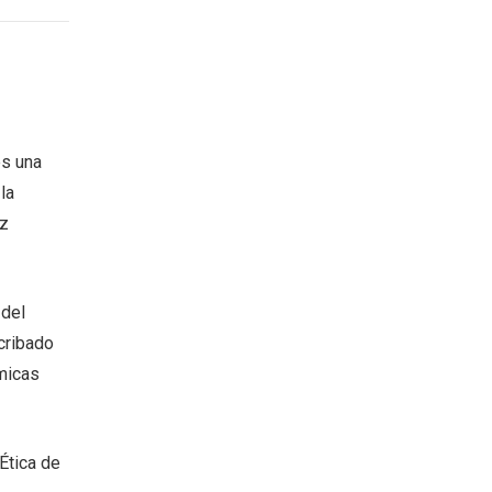
es una
la
oz
 del
cribado
micas
Ética de