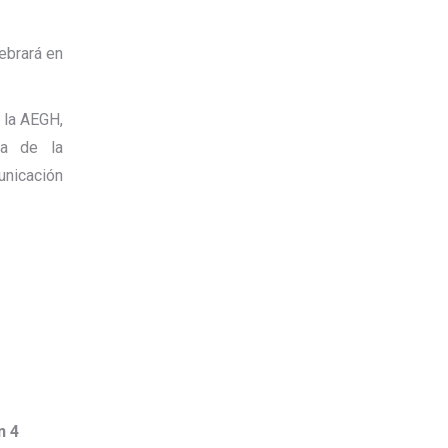
ebrará en
 la AEGH,
ia de la
unicación
n 4