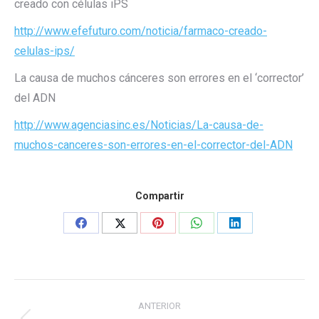
creado con células iPS
http://www.efefuturo.com/noticia/farmaco-creado-
celulas-ips/
La causa de muchos cánceres son errores en el ‘corrector’
del ADN
http://www.agenciasinc.es/Noticias/La-causa-de-
muchos-canceres-son-errores-en-el-corrector-del-ADN
Compartir
Share
Share
Share
Share
Share
on
on
on
on
on
Facebook
X
Pinterest
WhatsApp
LinkedIn
Navegación
ANTERIOR