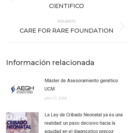
Publicación
publicaciones
CIENTIFICO
anterior:
SIGUIENTE
CARE FOR RARE FOUNDATION
Publicación
siguiente:
Información relacionada
Máster de Asesoramiento genético
UCM
julio 27, 2026
La Ley de Cribado Neonatal ya es una
realidad: un paso decisivo hacia la
equidad en el diagnóstico precoz