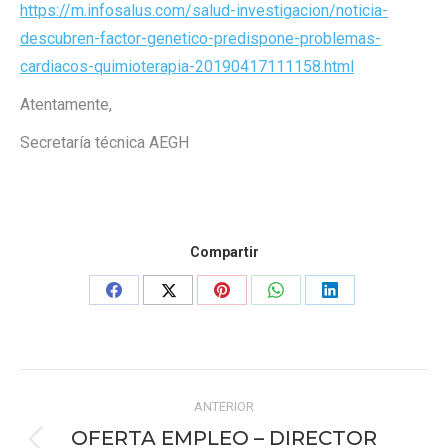
https://m.infosalus.com/salud-investigacion/noticia-
descubren-factor-genetico-predispone-problemas-
cardiacos-quimioterapia-20190417111158.html
Atentamente,
Secretaría técnica AEGH
Compartir
Share
Share
Share
Share
Share
on
on
on
on
on
Facebook
X
Pinterest
WhatsApp
LinkedIn
Navegación
ANTERIOR
entre
OFERTA EMPLEO – DIRECTOR